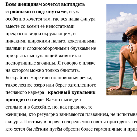
Всем женщинам хочется выглядеть
стройными и подтянутыми
, и уж
особенно хочется там, где вся наша фигура
вместе со всеми её недостатками
прекрасно видна окружающим, и
никакими широкими пальто, кокетливыми
шалями и сложнооборочными блузками не
прикрыть выступающий животик и
неспортивные ягодицы. Я говорю о пляже,
на котором можно только блистать.
Бескрайнее море или полноводная речка,
тихое лесное озеро или берег затопленного
песчаного карьера -
красивый купальник
пригодится везде
. Важно выглядеть
стильно и в бассейне, но, как правило, те
женщины, кто регулярно занимаются плаванием, не испытыва
фигуры. Поэтому в первую очередь мои советы пригодятся т
кто хотел бы лёгким путём обрести более гармоничные и пр