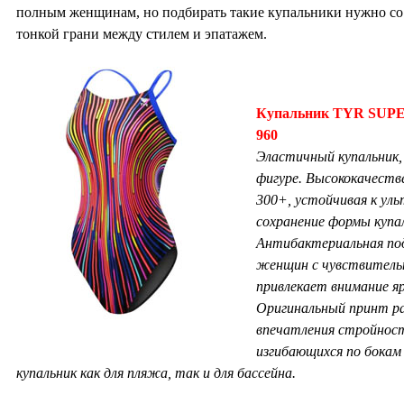
полным женщинам, но подбирать такие купальники нужно со
тонкой грани между стилем и эпатажем.
Купальник TYR SU
960
Эластичный купальник,
фигуре. Высококачестве
300+, устойчивая к ул
сохранение формы купал
Антибактериальная под
женщин с чувствительн
привлекает внимание яр
Оригинальный принт ра
впечатления стройност
изгибающихся по бокам
купальник как для пляжа, так и для бассейна.