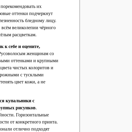
 порекомендовать их
зовые оттенки подчеркнут
лезненность бледному лицу.
и всём великолепии чёрного
сёлым расцветкам.
 к себе и оцените,
усоволосым женщинам со
новыми оттенками и крупными
цвета чистых колоритов и
торожными с тусклыми
тенять цвет кожи, а не
я купальники с
рупных рисунков
.
йности. Горизонтальные
ости от конкретного принта.
онали отлично подходят