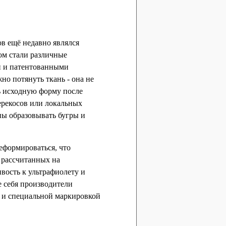
в ещё недавно являлся
ом стали различные
и и патентованными
но потянуть ткань - она не
ь исходную форму после
ерекосов или локальных
ны образовывать бугры и
еформироваться, что
е рассчитанных на
ивость к ультрафиолету и
 себя производители
и и специальной маркировкой