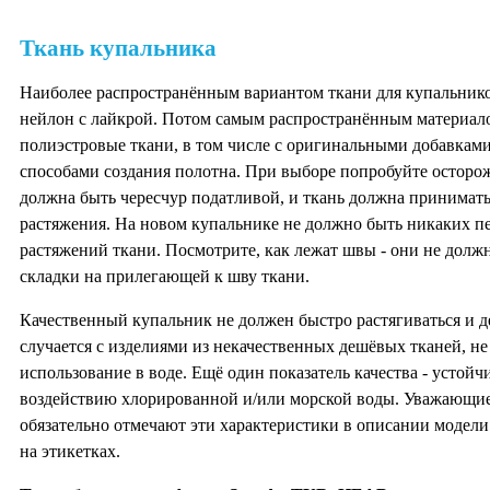
Ткань купальника
Наиболее распространённым вариантом ткани для купальнико
нейлон с лайкрой. Потом самым распространённым материал
полиэстровые ткани, в том числе с оригинальными добавкам
способами создания полотна. При выборе попробуйте осторож
должна быть чересчур податливой, и ткань должна принимат
растяжения. На новом купальнике не должно быть никаких п
растяжений ткани. Посмотрите, как лежат швы - они не долж
складки на прилегающей к шву ткани.
Качественный купальник не должен быстро растягиваться и д
случается с изделиями из некачественных дешёвых тканей, н
использование в воде. Ещё один показатель качества - устойч
воздействию хлорированной и/или морской воды. Уважающие
обязательно отмечают эти характеристики в описании модел
на этикетках.