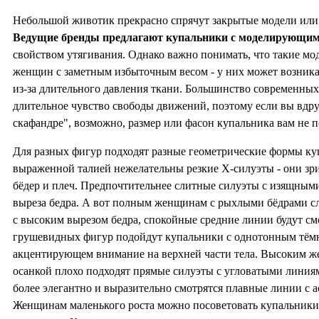
Небольшой животик прекрасно спрячут закрытые модели или 
Ведущие бренды предлагают купальники с моделирующи
свойством утягивания. Однако важно понимать, что такие мо
женщин с заметным избыточным весом - у них может возник
из-за длительного давления ткани. Большинство современны
длительное чувство свободы движений, поэтому если вы вдру
скафандре", возможно, размер или фасон купальника вам не п
Для разных фигур подходят разные геометрические формы ку
выраженной талией нежелательны резкие X-силуэты - они зр
бёдер и плеч. Предпочтительнее слитные силуэты с изящным
выреза бедра. А вот полным женщинам с рыхлыми бёдрами сл
с высоким вырезом бедра, спокойные средние линии будут см
грушевидных фигур подойдут купальники с однотонным тём
акцентирующем внимание на верхней части тела. Высоким ж
осанкой плохо подходят прямые силуэты с угловатыми линия
более элегантно и выразительно смотрятся плавные линии с
Женщинам маленького роста можно посоветовать купальник