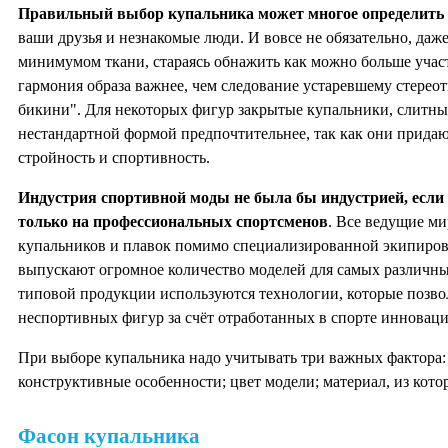
Правильный выбор купальника может многое определить
ваши друзья и незнакомые люди. И вовсе не обязательно, даже
минимумом ткани, стараясь обнажить как можно больше участ
гармония образа важнее, чем следование устаревшему стереот
бикини". Для некоторых фигур закрытые купальники, слитны
нестандартной формой предпочтительнее, так как они прида
стройность и спортивность.
Индустрия спортивной моды не была бы индустрией, если
только на профессиональных спортсменов
. Все ведущие м
купальников и плавок помимо специализированной экипировк
выпускают огромное количество моделей для самых различных
типовой продукции используются технологии, которые позв
неспортивных фигур за счёт отработанных в спорте инноваци
При выборе купальника надо учитывать три важных фактора: 
конструктивные особенности; цвет модели; материал, из кото
Фасон купальника