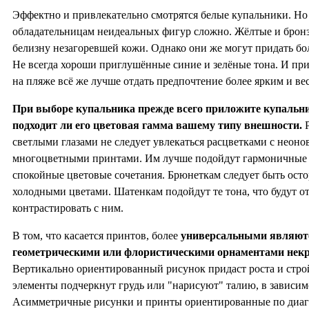
Эффектно и привлекательно смотрятся белые купальники. Но
обладательницам неидеальных фигур сложно. Жёлтые и брон
белизну незагоревшей кожи. Однако они же могут придать бо
Не всегда хороши приглушённые синие и зелёные тона. И пр
на пляже всё же лучше отдать предпочтение более ярким и ве
При выборе купальника прежде всего приложите купальник
подходит ли его цветовая гамма вашему типу внешности.
Р
светлыми глазами не следует увлекаться расцветками с нео
многоцветными принтами. Им лучше подойдут гармоничные 
спокойные цветовые сочетания. Брюнеткам следует быть ос
холодными цветами. Шатенкам подойдут те тона, что будут от
контрастировать с ним.
В том, что касается принтов, более
универсальными являютс
геометрическими или флористическими орнаментами нек
Вертикально ориентированный рисунок придаст роста и стро
элементы подчеркнут грудь или "нарисуют" талию, в зависим
Асимметричные рисунки и принты ориентированные по диаг