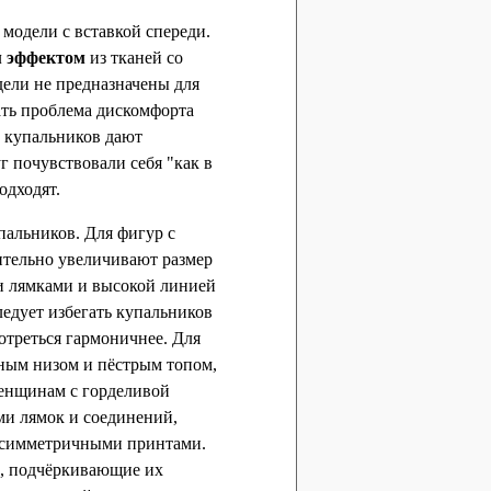
модели с вставкой спереди.
м эффектом
из тканей со
дели не предназначены для
ать проблема дискомфорта
х купальников дают
г почувствовали себя "как в
одходят.
пальников. Для фигур с
ительно увеличивают размер
и лямками и высокой линией
едует избегать купальников
отреться гармоничнее. Для
ным низом и пёстрым топом,
енщинам с горделивой
ми лямок и соединений,
 асимметричными принтами.
и, подчёркивающие их