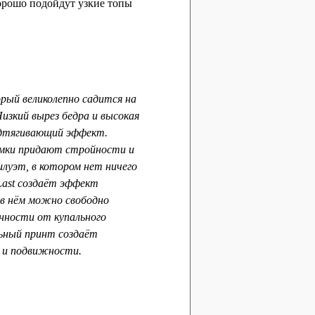
орошо подойдут узкие топы
рый великолепно садится на
изкий вырез бедра и высокая
одтягивающий эффект.
мки придают стройности и
луэт, в котором нет ничего
 Last создаёт эффект
 в нём можно свободно
анности от купального
ьный принт создаёт
 и подвижности.