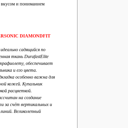
 вкусом и пониманием
PERSONIC DIAMONDFIT
 идеально садящийся по
нная ткань DurafastElite
ьтрафиолету, обеспечивает
ьника и его цвета.
кладка особенно важна для
ой кожей. Купальник
кой расцветкой.
ссчитан на создание
и за счёт вертикальных и
 линий. Великолепный