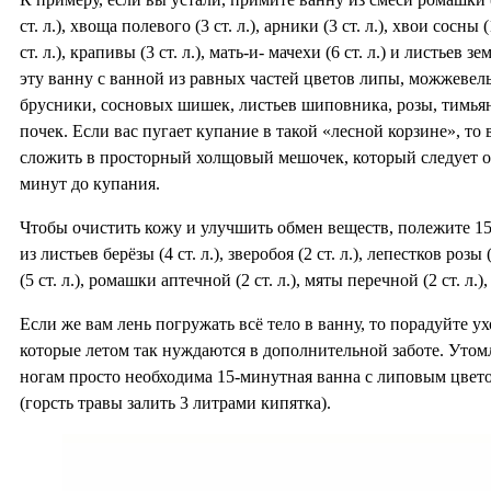
ст. л.), хвоща полевого (3 ст. л.), арники (3 ст. л.), хвои сосны (
ст. л.), крапивы (3 ст. л.), мать-и- мачехи (6 ст. л.) и листьев з
эту ванну с ванной из равных частей цветов липы, можжевель
брусники, сосновых шишек, листьев шиповника, розы, тимья
почек. Если вас пугает купание в такой «лесной корзине», т
сложить в просторный холщовый мешочек, который следует оп
минут до купания.
Чтобы очистить кожу и улучшить обмен веществ, полежите 15
из листьев берёзы (4 ст. л.), зверобоя (2 ст. л.), лепестков розы
(5 ст. л.), ромашки аптечной (2 ст. л.), мяты перечной (2 ст. л.), 
Если же вам лень погружать всё тело в ванну, то порадуйте у
которые летом так нуждаются в дополнительной заботе. Ут
ногам просто необходима 15-минутная ванна с липовым цве
(горсть травы залить 3 литрами кипятка).