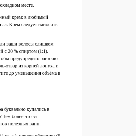
рохладном месте.
енный крем: в любимый
сла. Крем следует наносить
если ваши волосы слишком
 с 20 % спиртом (1:1).
 чтобы предупредить раннюю
ль-отвар из корней лопуха и
ятите до уменьшения объёма в
а буквально купались в
 Тем более что за
тов полезных ванн.
 ст. л.), плодов облепихи (5