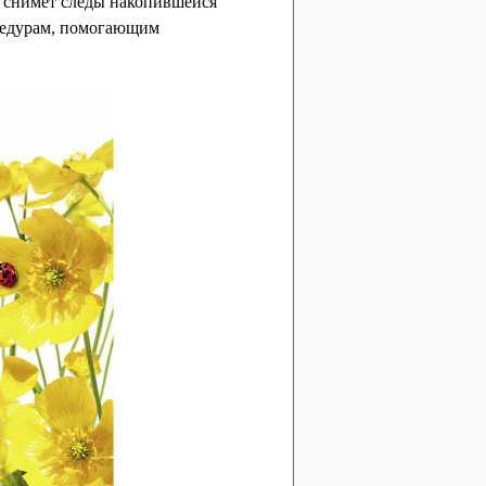
он снимет следы накопившейся
оцедурам, помогающим