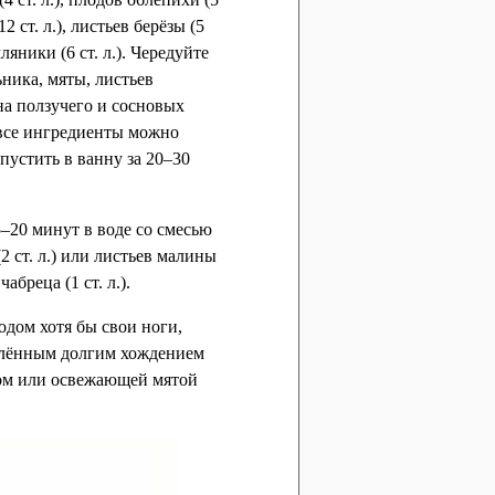
12 ст. л.), листьев берёзы (5
емляники (6 ст. л.). Чередуйте
ника, мяты, листьев
на ползучего и сосновых
о все ингредиенты можно
устить в ванну за 20–30
–20 минут в воде со смесью
 (2 ст. л.) или листьев малины
чабреца (1 ст. л.).
ходом хотя бы свои ноги,
омлённым долгим хождением
том или освежающей мятой