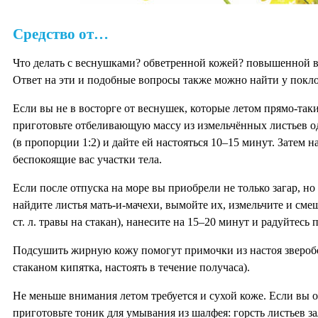
Средство от…
Что делать с веснушками? обветренной кожей? повышенной в
Ответ на эти и подобные вопросы также можно найти у покл
Если вы не в восторге от веснушек, которые летом прямо-та
приготовьте отбеливающую массу из измельчённых листьев о
(в пропорции 1:2) и дайте ей настояться 10–15 минут. Затем 
беспокоящие вас участки тела.
Если после отпуска на море вы приобрели не только загар, но
найдите листья мать-и-мачехи, вымойте их, измельчите и сме
ст. л. травы на стакан), нанесите на 15–20 минут и радуйтесь 
Подсушить жирную кожу помогут примочки из настоя зверобоя 
стаканом кипятка, настоять в течение получаса).
Не меньше внимания летом требуется и сухой коже. Если вы 
приготовьте тоник для умывания из шалфея: горсть листьев за