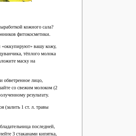
ыработкой кожного сала?
онников фитокосметики.
ки «оккупируют» вашу кожу,
дуванчика, тёплого молока
наложите маску на
 и обветренное лицо,
шайте со свежим молоком (2
полученному результату.
(залить 1 ст. л. травы
обладательница последней,
лейте 3 стаканами кипятка,