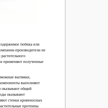
 содержимое тюбика или
 компании-производители не
ы растительного
й и применяют полученные
озможные вытяжки,
и компоненты выполняют
и оказывают общий
оиды оказывают
ляют стенки кровеносных
 растительные протеины