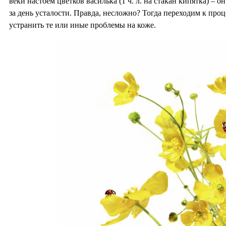
веки настоем цветков василька (1 ч. л. на стакан кипятка) – 
за день усталости. Правда, несложно? Тогда переходим к пр
устранить те или иные проблемы на коже.