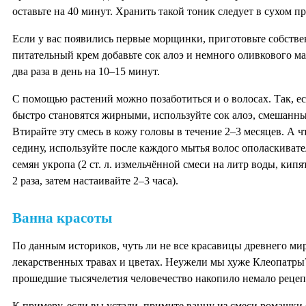
оставьте на 40 минут. Хранить такой тоник следует в сухом п
Если у вас появились первые морщинки, приготовьте собств
питательный крем добавьте сок алоэ и немного оливкового ма
два раза в день на 10–15 минут.
С помощью растений можно позаботиться и о волосах. Так, 
быстро становятся жирными, используйте сок алоэ, смешанный
Втирайте эту смесь в кожу головы в течение 2–3 месяцев. А
седину, используйте после каждого мытья волос ополаскивате
семян укропа (2 ст. л. измельчённой смеси на литр воды, кип
2 раза, затем настаивайте 2–3 часа).
Ванна красоты
По данным историков, чуть ли не все красавицы древнего мир
лекарственных травах и цветах. Неужели мы хуже Клеопатры?
прошедшие тысячелетия человечество накопило немало рецеп
К примеру, если вы устали, примите ванну из смеси ромашки (4