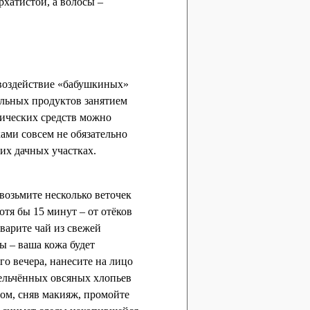
рхатистой, а волосы –
е воздействие «бабушкиных»
альных продуктов занятием
ических средств можно
ами совсем не обязательно
их дачных участках.
возьмите несколько веточек
отя бы 15 минут – от отёков
аварите чай из свежей
ды – ваша кожа будет
го вечера, нанесите на лицо
змельчённых овсяных хлопьев
ром, сняв макияж, промойте