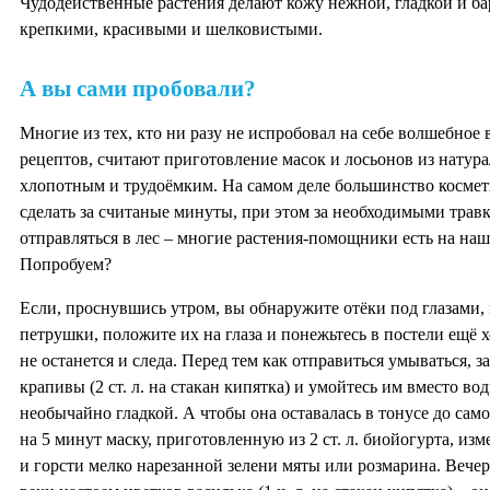
Чудодейственные растения делают кожу нежной, гладкой и ба
крепкими, красивыми и шелковистыми.
А вы сами пробовали?
Многие из тех, кто ни разу не испробовал на себе волшебно
рецептов, считают приготовление масок и лосьонов из натур
хлопотным и трудоёмким. На самом деле большинство космет
сделать за считаные минуты, при этом за необходимыми травк
отправляться в лес – многие растения-помощники есть на наш
Попробуем?
Если, проснувшись утром, вы обнаружите отёки под глазами, 
петрушки, положите их на глаза и понежьтесь в постели ещё х
не останется и следа. Перед тем как отправиться умываться, з
крапивы (2 ст. л. на стакан кипятка) и умойтесь им вместо во
необычайно гладкой. А чтобы она оставалась в тонусе до само
на 5 минут маску, приготовленную из 2 ст. л. биойогурта, и
и горсти мелко нарезанной зелени мяты или розмарина. Вече