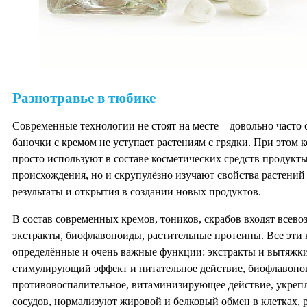
Разнотравье в тюбике
Современные технологии не стоят на месте – довольно часто
баночки с кремом не уступает растениям с грядки. При этом
просто используют в составе косметических средств продукт
происхождения, но и скрупулёзно изучают свойства растени
результаты и открытия в создании новых продуктов.
В состав современных кремов, тоников, скрабов входят всев
экстракты, биофлавоноиды, растительные протеины. Все эт
определённые и очень важные функции: экстракты и вытяжк
стимулирующий эффект и питательное действие, биофлавон
противовоспалительное, витаминизирующее действие, укреп
сосудов, нормализуют жировой и белковый обмен в клетках,