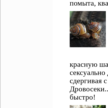
помыта, кв
красную шап
сексуально 
сдергивая с
Дровосеки.
быстро!