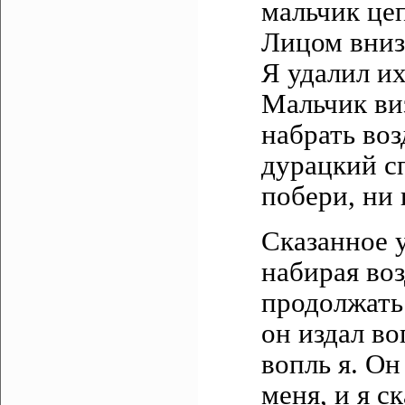
мальчик цеп
Лицом вниз
Я удалил их
Мальчик ви
набрать воз
дурацкий сп
побери, ни 
Сказанное у
набирая воз
продолжать 
он издал во
вопль я. Он
меня, и я с