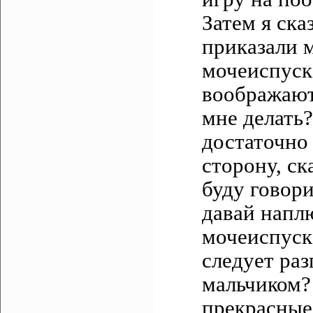
Затем я ска
приказали м
мочеиспуска
воображают
мне делать?
достаточно 
сторону, ск
буду говори
давай наплю
мочеиспуска
следует раз
мальчиком?
прекрасные