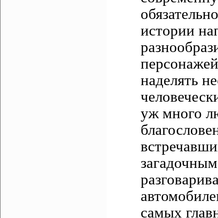
обязательн
истории на
разнообраз
персонажей
наделять н
человеческ
уж много л
благословен
встречавши
загадочным
разговарив
автомобиле
самых глав