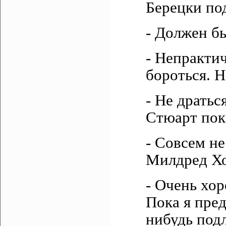
Берецки по
- Должен б
- Непрактич
бороться. Н
- Не дратьс
Стюарт пок
- Совсем н
Милдред Х
- Очень хор
Пока я пред
нибудь подл