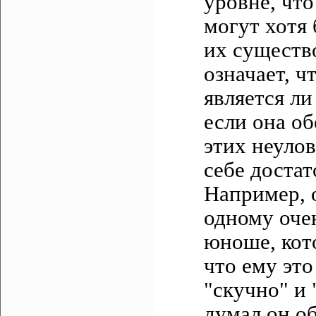
уровне, чт
могут хотя
их существ
означает, ч
является л
если она об
этих неуло
себе доста
Например, 
одному оче
юноше, кот
что ему это
"скучно" и 
думал он об