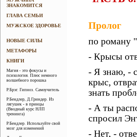
ЗНАКОМИТСЯ
ГЛАВА СЕМЬИ
Пролог
МУЖСКОЕ ЗДОРОВЬЕ
по роману 
НОВЫЕ СИЛЫ
МЕТАФОРЫ
- Крысы от
КНИГИ
- Я знаю, -
Магия - это фокусы и
психология. Плюс немного
крыс, отвра
волшебного порошка
Р.Брэг. Гипноз. Самоучитель
знать проб
Р.Бендлер, Д.Гриндер. Из
лягушек - в принцы
- А ты расп
(Вводный курс НЛП
тренинга)
спросил Энт
Р.Бендлер. Используйте свой
мозг для изменений
- Нет, - от