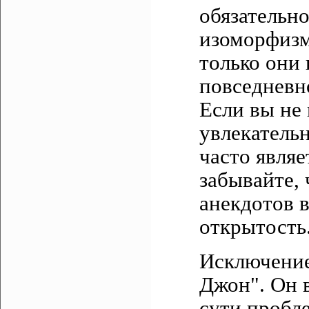
обязательн
изоморфизме
только они 
повседневн
Если вы не 
увлекатель
часто являе
забывайте,
анекдотов 
открытость
Исключение
Джон". Он в
сути пробле