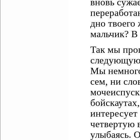
вновь сужае
переработа
дно твоего 
мальчик? В 
Так мы прог
следующую 
Мы немного 
сем, ни сл
мочеиспуск
бойскаутах,
интересует
четвертую 
улыбаясь. О