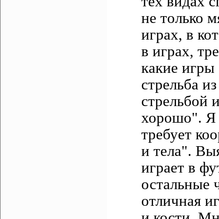
тех видах с
не только м
играх, в ко
в играх, тр
какие игры 
стрельба из
стрельбой и
хорошо". Я 
требует коо
и тела". Вы
играет в фу
остальные ч
отличная иг
и кости. М