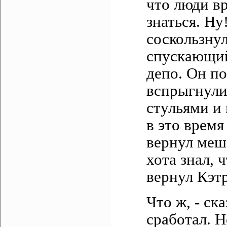
что люди вр
знаться. Ну
соскользнул
спускающий
депо. Он по
вспрыгнули
стульями и
в это врем
вернул меш
хота знал, 
вернул Кэт
Что ж, - ск
сработал. Н