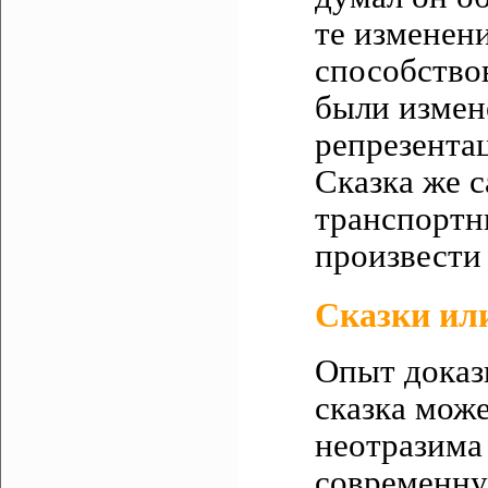
те изменен
способство
были измен
репрезента
Сказка же с
транспортн
произвести
Сказки ил
Опыт доказ
сказка може
неотразима
современну