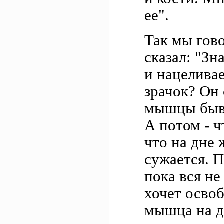
ее".
Так мы гов
сказал: "Зн
и нацеливае
зрачок? Он 
мышцы быва
А потом - ч
что на дне 
сужается. П
пока вся не
хочет освоб
мышца на д