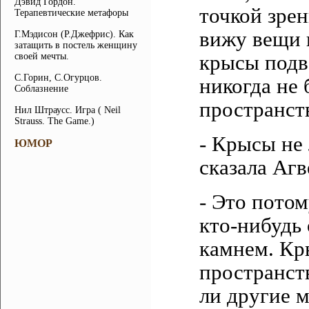
Дэвид Гордон.
точкой зрен
Терапевтические метафоры
вижу вещи 
Г.Мэдисон (Р.Джефрис). Как
затащить в постель женщину
своей мечты.
крысы подв
С.Горин, С.Огурцов.
никогда не
Соблазнение
пространст
Нил Штраусс. Игра ( Neil
Strauss. The Game.)
- Крысы не 
ЮМОР
сказала Агв
- Это потом
кто-нибудь
камнем. Кр
пространств
ли другие м