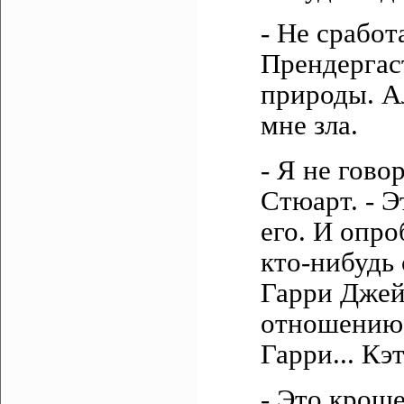
- Не сработ
Прендергас
природы. А
мне зла.
- Я не говор
Стюарт. - 
его. И опро
кто-нибудь 
Гарри Джей
отношению 
Гарри... Кэ
- Это крош