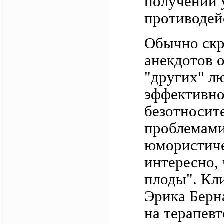
получении 
противодей
Обычно скр
анекдотов 
"других" лю
эффективно
безотносите
проблемами
юмористиче
интересно,
плоды". Кли
Эрика Берн
на терапевт