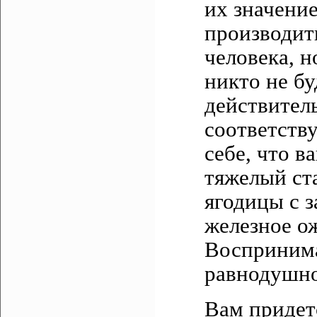
их значени
производит
человека, н
никто не бу
действитель
соответств
себе, что в
тяжелый ст
ягодицы с з
железное о
Воспринима
равнодушно
Вам придет