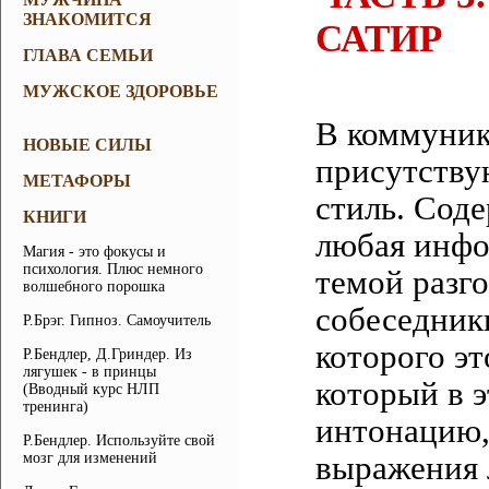
ЗНАКОМИТСЯ
САТИР
ГЛАВА СЕМЬИ
МУЖСКОЕ ЗДОРОВЬЕ
В коммуник
НОВЫЕ СИЛЫ
присутству
МЕТАФОРЫ
стиль. Сод
КНИГИ
любая инфо
Магия - это фокусы и
психология. Плюс немного
темой разг
волшебного порошка
собеседник
Р.Брэг. Гипноз. Самоучитель
которого эт
Р.Бендлер, Д.Гриндер. Из
лягушек - в принцы
который в э
(Вводный курс НЛП
тренинга)
интонацию,
Р.Бендлер. Используйте свой
мозг для изменений
выражения 