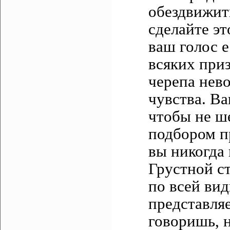
обездвижить
сделайте эт
ваш голос 
всяких приз
черепа нев
чувства. В
чтобы не ш
подбором п
вы никогда 
Грустной ст
по всей ви
представляе
говоришь, н