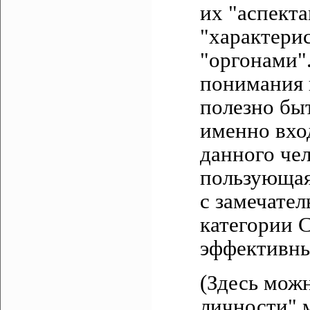
их "аспект
"характери
"оргонами".
понимания 
полезно бы
именно вход
данного че
пользующая
с замечате
категории 
эффективны
(Здесь можн
личности" 