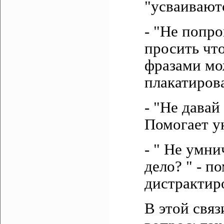
"усваивают
- "Не попро
просить чт
фразами мо
плакатиров
- "Не давай
Помогает у
- " Не умни
дело? " - п
дистрактир
В этой свя