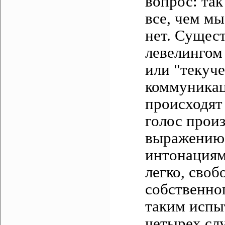
вопрос: так
все, чем мы
нет. Сущест
левелингом
или "текуче
коммуникац
происходят
голос прои
выражению 
интонациям
легко, своб
собственно
таким испы
четырех сл