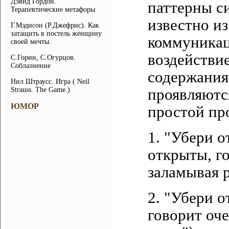
Дэвид Гордон.
паттерны си
Терапевтические метафоры
известно из
Г.Мэдисон (Р.Джефрис). Как
затащить в постель женщину
коммуникац
своей мечты.
воздействи
С.Горин, С.Огурцов.
Соблазнение
содержания
Нил Штраусс. Игра ( Neil
Strauss. The Game.)
проявляютс
ЮМОР
простой пр
1. "Убери о
открыты, г
заламывая р
2. "Убери о
говорит оче