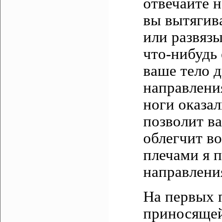
отвечайте н
вы вытягив
или развязы
что-нибудь 
ваше тело 
направлени
ноги оказа
позволит ва
облегчит во
плечами я 
направлени
На первых п
приносящей