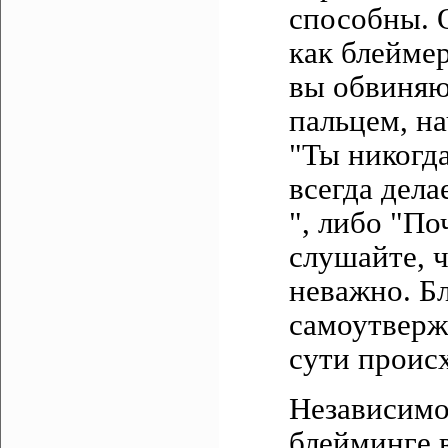
способны. О
как блеймер
вы обвиняю
пальцем, н
"Ты никогда
всегда дела
", либо "По
слушайте, ч
неважно. Бл
самоутверж
сути проис
Независимо 
блейминге 