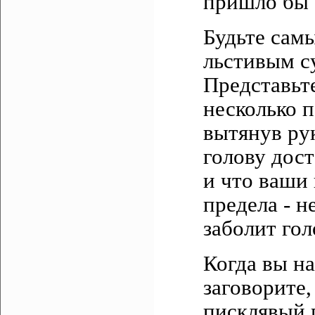
пришло бы 
Будьте сам
льстивым с
Представьте
несколько 
вытянув рук
голову дост
и что ваши 
предела - н
заболит гол
Когда вы на
заговорите
писклявый 