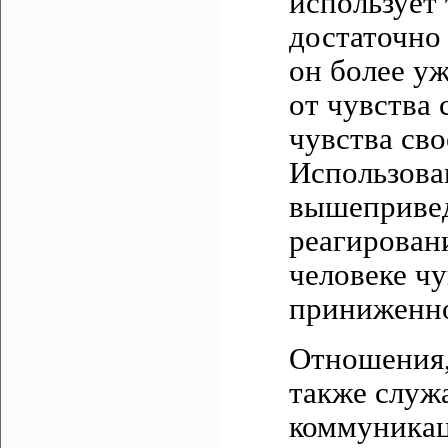
использует 
достаточно
он более у
от чувства
чувства св
Использова
вышепривед
реагировани
человеке ч
приниженн
Отношения,
также служ
коммуникац