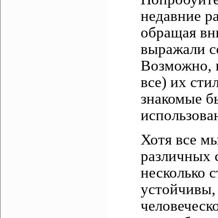
недавние р
обращая вни
выражали се
Возможно, 
все) их сти
знакомые б
использован
Хотя все м
различных 
несколько с
устойчивы,
человеческ