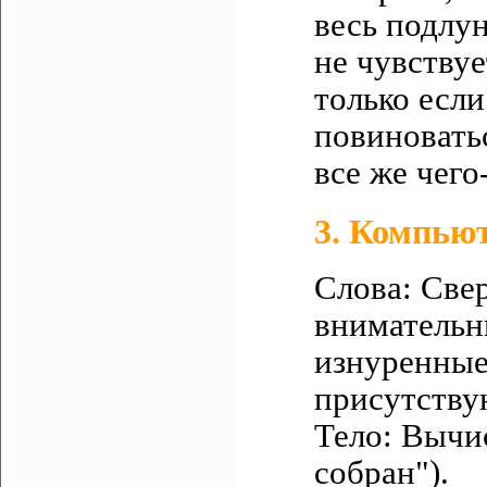
весь подлун
не чувствуе
только если
повиноватьс
все же чего
3. Компьют
Слова: Све
внимательн
изнуренные 
присутству
Тело: Вычис
собран").