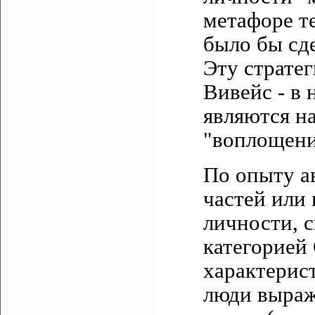
метафоре т
было бы сд
Эту страте
Вивейс - в 
являются н
"воплощени
По опыту а
частей или 
личности, с
категорией
характерис
люди выраж