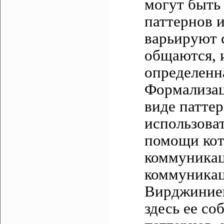
могут быть
паттернов 
варьируют 
общаются, 
определенн
Формализац
виде патте
использоват
помощи кот
коммуникац
коммуника
Вирджинией
здесь ее со