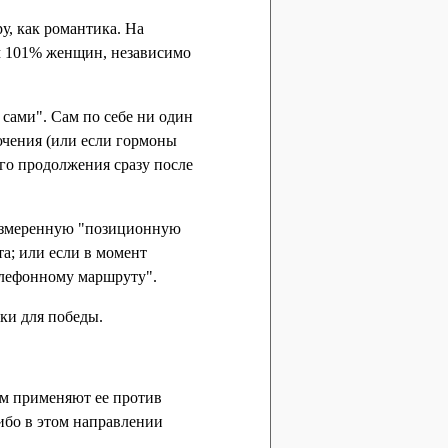
у, как романтика. На
ем 101% женщин, независимо
 сами". Сам по себе ни один
ючения (или если гормоны
ого продолжения сразу после
размеренную "позиционную
та; или если в момент
телефонному маршруту".
ки для победы.
ом применяют ее против
ибо в этом направлении