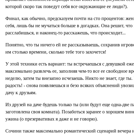
которой скоро так поведут себя все окружающие ее люди?).
Финал, как обычно, предсказуем почти на сто процентов: же
себя, лишь бы не мучаться больше в догадках. Она решит, что 
расслабишься, и наконец-то расскажешь, что происходит...
Понятно, что ты ничего ей не рассказываешь, сохранив игров
им столько времени, сколько тебе того захочется!
У этой техники есть вариант: ты встречаешься с девушкой еже
максимально развлечь ее, заполняя чем-то все ее свободное в
неделю, затем ты внезапно исчезаешь. Никто не знает, где ты. 
радость! - снова появляешься и безо всяких объяснений увоз
дачу к друзьям.
Из друзей на даче будешь только ты (или будут еще одна-две 
заготовлена своя комната). Позаботься заранее о хорошем вине
ужина (о презервативах я даже и не говорю).
Сочини также максимально романтический сценарий вечера и 