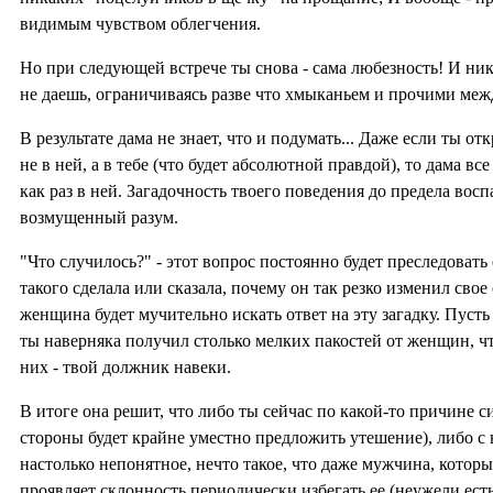
видимым чувством облегчения.
Но при следующей встрече ты снова - сама любезность! И ни
не даешь, ограничиваясь разве что хмыканьем и прочими ме
В результате дама не знает, что и подумать... Даже если ты от
не в ней, а в тебе (что будет абсолютной правдой), то дама все
как раз в ней. Загадочность твоего поведения до предела вос
возмущенный разум.
"Что случилось?" - этот вопрос постоянно будет преследовать 
такого сделала или сказала, почему он так резко изменил свое
женщина будет мучительно искать ответ на эту загадку. Пусть
ты наверняка получил столько мелких пакостей от женщин, чт
них - твой должник навеки.
В итоге она решит, что либо ты сейчас по какой-то причине си
стороны будет крайне уместно предложить утешение), либо с
настолько непонятное, нечто такое, что даже мужчина, которы
проявляет склонность периодически избегать ее (неужели есть