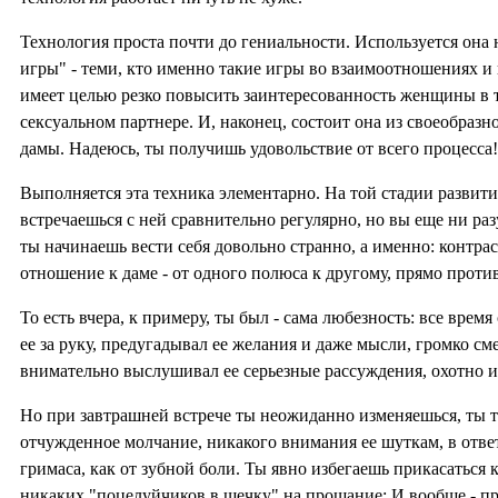
Технология проста почти до гениальности. Используется она
игры" - теми, кто именно такие игры во взаимоотношениях и 
имеет целью резко повысить заинтересованность женщины в 
сексуальном партнере. И, наконец, состоит она из своеобраз
дамы. Надеюсь, ты получишь удовольствие от всего процесса!
Выполняется эта техника элементарно. На той стадии развити
встречаешься с ней сравнительно регулярно, но вы еще ни раз
ты начинаешь вести себя довольно странно, а именно: контра
отношение к даме - от одного полюса к другому, прямо прот
То есть вчера, к примеру, ты был - сама любезность: все время
ее за руку, предугадывал ее желания и даже мысли, громко см
внимательно выслушивал ее серьезные рассуждения, охотно и
Но при завтрашней встрече ты неожиданно изменяешься, ты те
отчужденное молчание, никакого внимания ее шуткам, в ответ
гримаса, как от зубной боли. Ты явно избегаешь прикасаться 
никаких "поцелуйчиков в щечку" на прощание; И вообще - пр