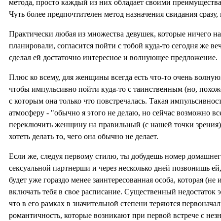
метода, просто каждый из них обладает своими преимуществ
Чуть более предпочтителен метод назначения свидания сразу, н
Практически любая из множества девушек, которые ничего на 
планировали, согласится пойти с тобой куда-то сегодня же веч
сделал ей достаточно интересное и волнующее предложение.
Плюс ко всему, для женщины всегда есть что-то очень волную
чтобы импульсивно пойти куда-то с таинственным (но, похож
с которым она только что повстречалась. Такая импульсивност
атмосферу - "обычно я этого не делаю, но сейчас возможно все
переключить женщину на правильный (с нашей точки зрения) 
хотеть делать то, чего она обычно не делает.
Если же, следуя первому стилю, ты добудешь номер домашне
сексуальной партнерши и через несколько дней позвонишь ей,
будет уже гораздо менее заинтересованная особа, которая (не 
включать тебя в свое расписание. Существенный недостаток э
что в его рамках в значительной степени теряются первонача
романтичность, которые возникают при первой встрече с нез