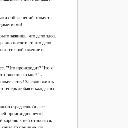
каких объяснений этому ты
ждометиями!
крыто заявишь, что дело здесь
 равно посчитает, что дело
палит ее воображение и
ее. "Что происходит? Что я
 отношение ко мне?" -
 помучается! За свою жизнь
о теперь любая и каждая из
льно страдаешь (и с ее
 ней происходит нечто
й хорошо к ней относится,
 какая-то причина, по