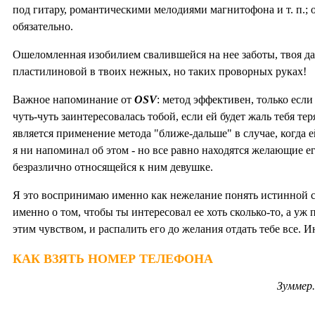
под гитару, романтическими мелодиями магнитофона и т. п.;
обязательно.
Ошеломленная изобилием свалившейся на нее заботы, твоя дам
пластилиновой в твоих нежных, но таких проворных руках!
Важное напоминание от
OSV
: метод эффективен, только если
чуть-чуть заинтересовалась тобой, если ей будет жаль тебя те
является применение метода "ближе-дальше" в случае, когда е
я ни напоминал об этом - но все равно находятся желающие е
безразлично относящейся к ним девушке.
Я это воспринимаю именно как нежелание понять истинной с
именно о том, чтобы ты интересовал ее хоть сколько-то, а уж
этим чувством, и распалить его до желания отдать тебе все. Ин
КАК ВЗЯТЬ НОМЕР ТЕЛЕФОНА
Зуммер..