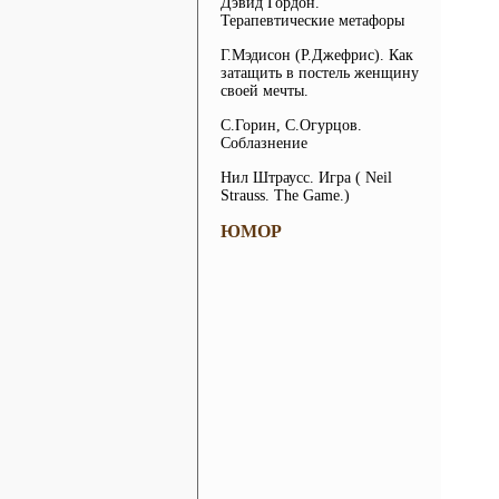
Дэвид Гордон.
Терапевтические метафоры
Г.Мэдисон (Р.Джефрис). Как
затащить в постель женщину
своей мечты.
С.Горин, С.Огурцов.
Соблазнение
Нил Штраусс. Игра ( Neil
Strauss. The Game.)
ЮМОР