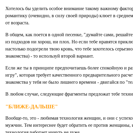
Хотелось бы уделить особое внимание такому важному фактор
романтику (очевидно, в силу своей природы) клюет в средн
от возраста.
В общем, как поется в одной песенке, "думайте сами, решайте
из подходов ни хорош, ни плох. Но если тебе нравятся прикл
настолько подогрели твою кровь, что тебе захотелось серьезн
знакомства) - то используй второй вариант.
Если же ты в принципе предпочитаешь более спокойную и 
игру", которая требует качественного предварительного расче
знакомства у тебя не было лишнего времени - двигайся по "
В любом случае, следующие фрагменты предложат тебе техни
"БЛИЖЕ-ДАЛЬШЕ"
Вообще-то, это - любимая технология женщин, и они с успех
мужчин. Тем интереснее будет обратить ее против женщины, 
технология работает ничуть не хуже.