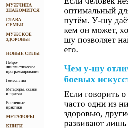
Если человек не
МУЖЧИНА
оптимальный для
ЗНАКОМИТСЯ
путём. У-шу даё
ГЛАВА
СЕМЬИ
кем он может, х
МУЖСКОЕ
шу позволяет на
ЗДОРОВЬЕ
его.
НОВЫЕ СИЛЫ
Нейро-
Чем у-шу отли
лингвистическое
программирование
боевых искусс
Гомеопатия
Метафоры, сказки
Если говорить 
и притчи
часто одни из н
Восточные
практики
здоровью, друг
МЕТАФОРЫ
развивают лишь
КНИГИ