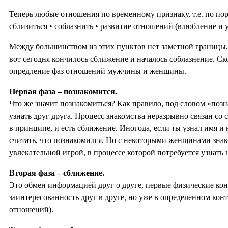
Теперь любые отношения по временному признаку, т.е. по пор
сблизиться • соблазнить • развитие отношений (влюбление и у
Между большинством из этих пунктов нет заметной границы, т
вот сегодня кончилось сближение и началось соблазнение. Ск
опредление фаз отношений мужчины и женщины.
Первая фаза – познакомится.
Что же значит познакомиться? Как правило, под словом «поз
узнать друг друга. Процесс знакомства неразрывно связан со с
в принципе, и есть сближение. Иногода, если ты узнал имя и
считать, что познакомился. Но с некоторыми женщинами зна
увлекательной игрой, в процессе которой потребуется узнать
Вторая фаза – сближение.
Это обмен информацией друг о друге, первые физические кон
заинтересованность друг в друге, но уже в определенном кон
отношений).