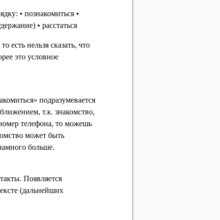
ядку: • познакомиться •
держание) • расстаться
о есть нельзя сказать, что
орее это условное
накомиться» подразумевается
ближением, т.к. знакомство,
 номер телефона, то можешь
комство может быть
 намного больше.
такты. Появляется
тексте (дальнейших