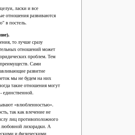
целуи, ласки и все
ые отношения развиваются
" в постель.
ие).
ения, то лучше сразу
ительных отношений может
-юридических проблем. Тем
 преимуществ. Сами
лавливающие развитие
еток мы не будем на них
ногда такие отношения могут
- единственной.
азывают «влюбленностью».
ть, так как влечение не
числу лиц противоположного
з любовной лихорадки. А
ческими и физическими