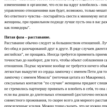
изменениями в организме, что если вы вдруг влюбились - пи
управлению отношениями вам будет, возможно, только мешать
без ответного чувства - постарайтесь свести к минимуму не
женщины, при правильном подходе лучше пусть она в вас разо
как помидоры".
Пятая фаза – расставание.
Расставание обычно следует за большинством отношений. Луч
без обид и разочарований друг в друге. В ряде случаев джент
английски", не прощаясь. Иногда требуется применить прие
точностью до наоборот, для того, чтобы объект соблазнения с
отношения. Подчас мужчине вообще не требуется ничего объяс
легкостью выкрутят из сердца лампочку с именем Пети для то
лампочку с именем Микола" (неточная цитата из Макаренко). 
сексуальных контактов "по случаю" женщины придают слишк
не стремились партнершу привязать и влюбить в себя, то она 
если вы дошли до длительных отношений (достаточно несколь
совместного проживания, то скорее всего для мирного расста
определенные усилия. Можно точно сказать, что не нужно при