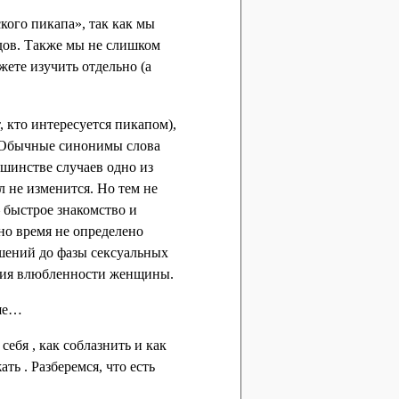
кого пикапа», так как мы
одов. Также мы не слишком
ете изучить отдельно (а
, кто интересуется пикапом),
. Обычные синонимы слова
ьшинстве случаев одно из
л не изменится. Но тем не
 быстрое знакомство и
 но время не определено
ошений до фазы сексуальных
ания влюбленности женщины.
ьше…
ебя , как соблазнить и как
ать . Разберемся, что есть