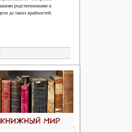
 вашими родственниками и
дело до таких крайностей.
п
';