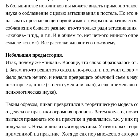
В большинстве источников вы можете видеть примерно такое 
наука о соблазнение с целью затаскивания в постель. Но это н
называть простые вещи наукой язык с трудом поворачивается.
соблазнения бывают разные: кто-то только ради затаскивания 
«любовь» и т.д., и т.п. И в общем-то, нет четкого единого опр
смысле «съем»). Все растолковывают его по-своему.
Небольшая предыстория.
Итак, почему же «пикап». Вообще, это слово образовалось от а
). Затем кто-то решил это сказать по-русски и получил слово 
было делать нечего, и начали превращать обычный съем в наук
некоторые данные (кто что умел или знал), а еще примешали 
психологическая наука).
Таким образом, пикап превратился в теоретическую модель с
отделяла от практики огромная пропасть. Затем кое-кто, поч
пытался применять это на практике и удивлялись, т.к. у них 
получалось. Начали вноситься коррективы. У некоторых теор
применимой на практике. Хотя до сих пор множество автор