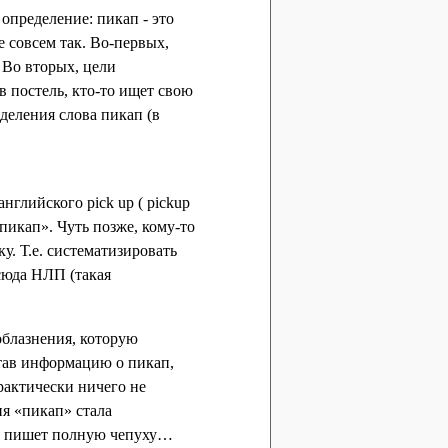
определение: пикап - это
е совсем так. Во-первых,
 Во вторых, цели
в постель, кто-то ищет свою
еделения слова пикап (в
нглийского pick up ( pickup
«пикап». Чуть позже, кому-то
у. Т.е. систематизировать
сюда НЛП (такая
облазнения, которую
итав информацию о пикап,
практически ничего не
ия «пикап» стала
ов пишет полную чепуху…