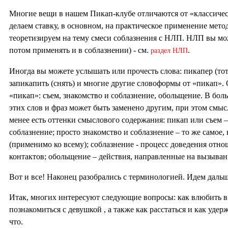
Многие вещи в нашем Пикап-клубе отличаются от «классичес
делаем ставку, в основном, на практическое применение мет
теоретизируем на тему смеси соблазнения с НЛП. НЛП вы мож
потом применять и в соблазнении) - см.
.
раздел НЛП
Иногда вы можете услышать или прочесть слова: пикапер (тот
запикапить (снять) и многие другие словоформы от «пикап»
«пикап»: съем, знакомство и соблазнение, обольщение. В бол
этих слов и фраз может быть заменено другим, при этом смыс
менее есть оттенки смыслового содержания: пикап или съем –
соблазнение; просто знакомство и соблазнение – то же самое,
(применимо ко всему); соблазнение - процесс доведения отн
контактов; обольщение – действия, направленные на вызыв
Вот и все! Наконец разобрались с терминологией. Идем дал
Итак, многих интересуют следующие вопросы: как влюбить в с
познакомиться с девушкой , а также как расстаться и как удерж
что.