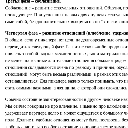
Третья фаза – соблазнение.
Соблазнение – развитие сексуальных отношений. Объятия, по
последующее. При успешных первых двух пунктах сексуальн
сами собой, без дополнительных выкрутасов по "затаскиванию
Четвертая фаза – развитие отношений (влюбление, удержан
В общем, если у пикапера нет цели на долговременные отнош
переходить к следующей фазе. Развитие сколь-либо продолж
повлечь за собой ряд как межличностных, так и материально
не менее постоянные длительные отношения обладают рядом
отношения складываются очень по-разному и причины, обус
отношений, могут быть весьма различными, в рамках этих зам
останавливаться. Для пикапера важно только понимать, что и
стать самыми важными, а женщина, с которой они сложились 
Обычно состояние заинтересованности в другом человеке н
Мы сейчас говорим не про влечение, а именно про влюбленнос
удерживает партнера долго и может ощущаться к большому 
пола. Долгие и удобные отношения могут быть построены бе
любовь - настолько особое состояние, сопровождаемое хими