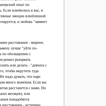
каперский опыт по
. Если влюбились в вас, и
гативные эмоции влюбленной
чаруется, и любовь "завянет
шее расставание - мирное,
льмену лучше "уйти по-
мы по обольщению с
ам решил разорвать
нять или делать - "девчата с
го, чтобы вкрутить туда
Не надо думать, что паре
ом много значения. Если вы
легко расстанется с вами. Но
ких месяцев), или
вания понадобятся
 расставании - истерики,