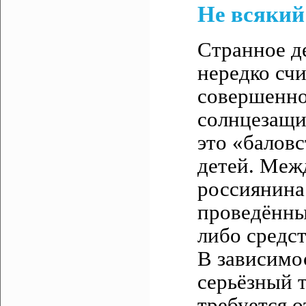
Не всякий
Странное д
нередко счи
совершенно
солнцезащи
это «балов
детей. Меж
россиянина
проведённы
либо средс
В зависимо
серьёзный 
требуется о