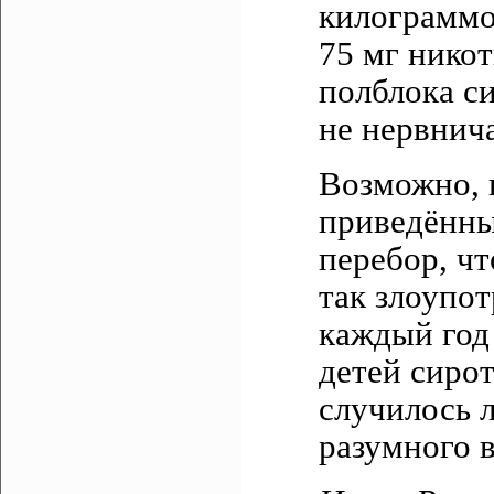
килограммо
75 мг нико
полблока с
не нервнича
Возможно, к
приведённы
перебор, чт
так злоупот
каждый год
детей сирот
случилось 
разумного 